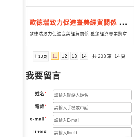
眾多加利用
歐德瑞致力促進臺美經貿關係 獲
頒經濟專業獎章
歐德瑞致力促進臺美經貿關係 獲頒經濟專業獎章
11
12
13
14
共
203
筆
14
頁
上10頁
我要留言
姓名
電話
e-mail
lineid