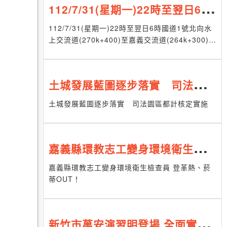
112/7/31(星期一)22時至翌日6時
國道1號北向水上交流道(270k+4
112/7/31(星期一)22時至翌日6時國道1號北向水
上交流道(270k+400)至嘉義交流道(264k+300)主
00)至嘉義交流道(264k+300)主
線，車輛請配合改道行駛
線，車輛請配合改道行駛
土城發展藍圖逐步落實 司法園區
都計核定實施
土城發展藍圖逐步落實 司法園區都計核定實施
嘉義縣環教志工變身環境衛生檢查
員 登革熱、菸蒂OUT！
嘉義縣環教志工變身環境衛生檢查員 登革熱、菸
蒂OUT！
新竹市萬安演習明登場 全面實施