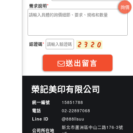
需求說明
詢價
認證碼
送出留言
榮記美印有限公司
統一編號
15851788
電話
02-2
2
8
9
7068
Line ID
@888llsuu
新北市蘆洲區中山二路176-3號
公司所在地