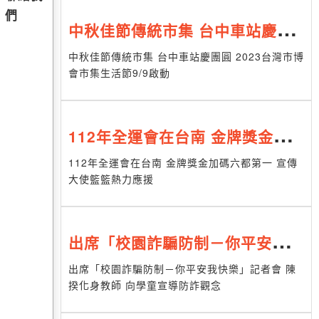
們
中秋佳節傳統市集 台中車站慶團
圓 2023台灣市博會市集生活節9/
中秋佳節傳統市集 台中車站慶團圓 2023台灣市博
會市集生活節9/9啟動
9啟動
112年全運會在台南 金牌獎金加
碼六都第一 宣傳大使籃籃熱力應
112年全運會在台南 金牌獎金加碼六都第一 宣傳
大使籃籃熱力應援
援
出席「校園詐騙防制－你平安我快
樂」記者會 陳揆化身教師 向學童
出席「校園詐騙防制－你平安我快樂」記者會 陳
揆化身教師 向學童宣導防詐觀念
宣導防詐觀念