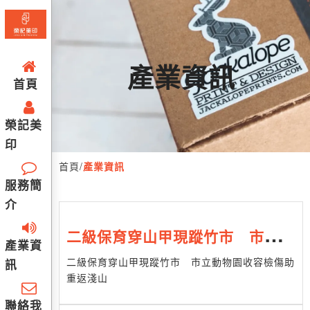
產業資訊
首頁
榮記美
印
首頁
/
產業資訊
服務簡
介
二級保育穿山甲現蹤竹市 市立動
產業資
物園收容檢傷助重返淺山
二級保育穿山甲現蹤竹市 市立動物園收容檢傷助
訊
重返淺山
聯絡我