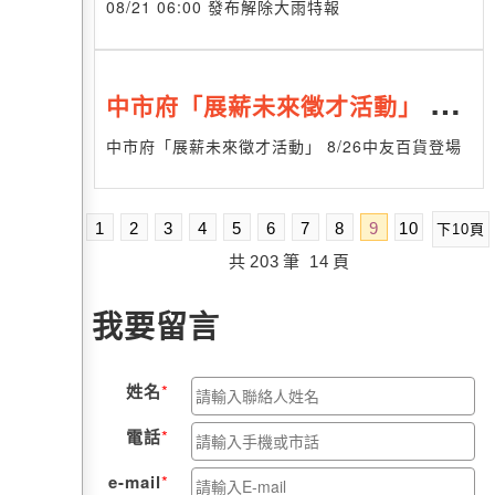
08/21 06:00 發布解除大雨特報
中市府「展薪未來徵才活動」 8/2
6中友百貨登場
中市府「展薪未來徵才活動」 8/26中友百貨登場
1
2
3
4
5
6
7
8
9
10
下10頁
共
203
筆
14
頁
我要留言
姓名
電話
e-mail