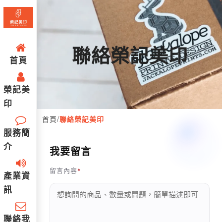
聯絡榮記美印
首頁
榮記美
印
首頁
/
聯絡榮記美印
服務簡
介
我要留言
留言內容
產業資
訊
聯絡我