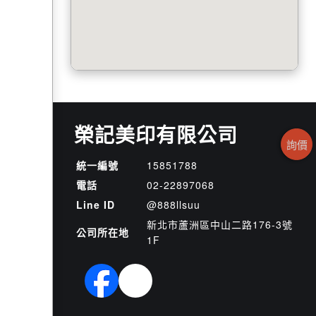
榮記美印有限公司
詢價
統一編號
15851788
電話
02-2
2
8
9
7068
Line ID
@888llsuu
新北市蘆洲區中山二路176-3號
公司所在地
1F
官