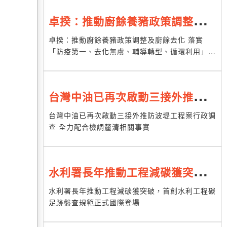
卓揆：推動廚餘養豬政策調整及廚
餘去化 落實「防疫第一、去化無
卓揆：推動廚餘養豬政策調整及廚餘去化 落實
「防疫第一、去化無虞、輔導轉型、循環利用」目
虞、輔導轉型、循環利用」目標
標
台灣中油已再次啟動三接外推防波
堤工程案行政調查 全力配合檢調
台灣中油已再次啟動三接外推防波堤工程案行政調
查 全力配合檢調釐清相關事實
釐清相關事實
水利署長年推動工程減碳獲突破，
首創水利工程碳足跡盤查規範正式
水利署長年推動工程減碳獲突破，首創水利工程碳
足跡盤查規範正式國際登場
國際登場