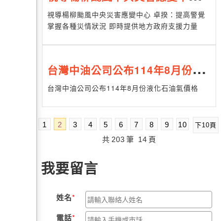
卓揆：提高警覺掌握各種災情狀況
視導楊柳颱風中央災害應變中心 卓揆：提高警覺
掌握各種災情狀況 即時提供地方政府支援力量
即時提供地方政府支援力量
台灣中油公司公布114年8月份液
化石油氣價格
台灣中油公司公布114年8月份液化石油氣價格
1
2
3
4
5
6
7
8
9
10
下10頁
共
203
筆
14
頁
我要留言
姓名
電話