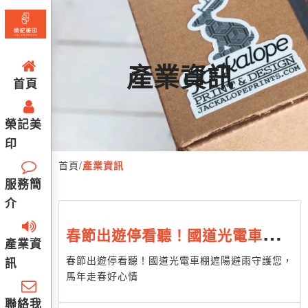
產業資訊
首頁
榮記美
印
首頁
/
產業資訊
服務簡
介
春節出遊停看聽！國道光電車棚遮
產業資
陽避雨守護您，馬年走春好心情
春節出遊停看聽！國道光電車棚遮陽避雨守護您，
訊
馬年走春好心情
聯絡我